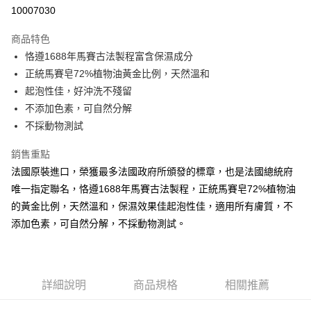
10007030
街口支付
商品特色
悠遊付
恪遵1688年馬賽古法製程富含保濕成分
全盈+PAY
正統馬賽皂72%植物油黃金比例，天然溫和
起泡性佳，好沖洗不殘留
運送方式
不添加色素，可自然分解
不採動物測試
全家取貨付款
每筆NT$60，滿NT$599(含以上)免運費
銷售重點
法國原裝進口，榮獲最多法國政府所頒發的標章，也是法國總統府
付款後全家取貨
唯一指定聯名，恪遵1688年馬賽古法製程，正統馬賽皂72%植物油
每筆NT$60，滿NT$599(含以上)免運費
的黃金比例，天然溫和，保濕效果佳起泡性佳，適用所有膚質，不
7-11取貨付款
添加色素，可自然分解，不採動物測試。
每筆NT$60，滿NT$599(含以上)免運費
付款後7-11取貨
每筆NT$60，滿NT$599(含以上)免運費
詳細說明
商品規格
相關推薦
宅配