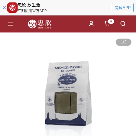
忠欣 欣生活
開啟APP
立刻使用官方APP
0
1
/
2