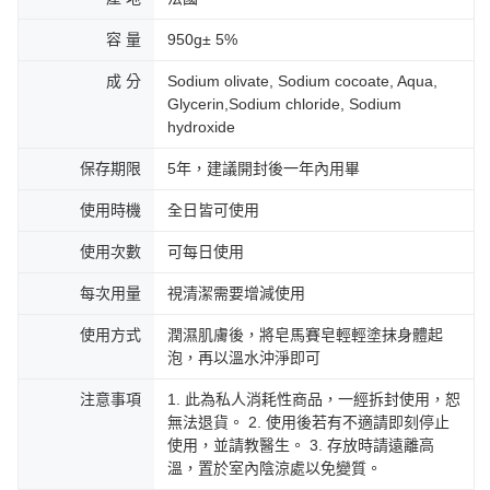
容 量
950g± 5%
成 分
Sodium olivate, Sodium cocoate, Aqua,
Glycerin,Sodium chloride, Sodium
hydroxide
保存期限
5年，建議開封後一年內用畢
使用時機
全日皆可使用
使用次數
可每日使用
每次用量
視清潔需要增減使用
使用方式
潤濕肌膚後，將皂馬賽皂輕輕塗抹身體起
泡，再以溫水沖淨即可
注意事項
1. 此為私人消耗性商品，一經拆封使用，恕
無法退貨。 2. 使用後若有不適請即刻停止
使用，並請教醫生。 3. 存放時請遠離高
溫，置於室內陰涼處以免變質。