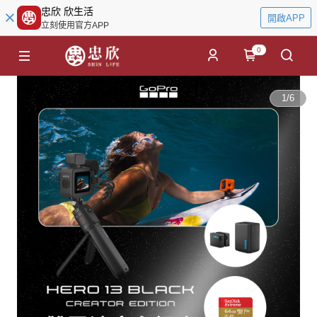
忠欣 欣生活
開啟APP
立刻使用官方APP
0
1
/
6