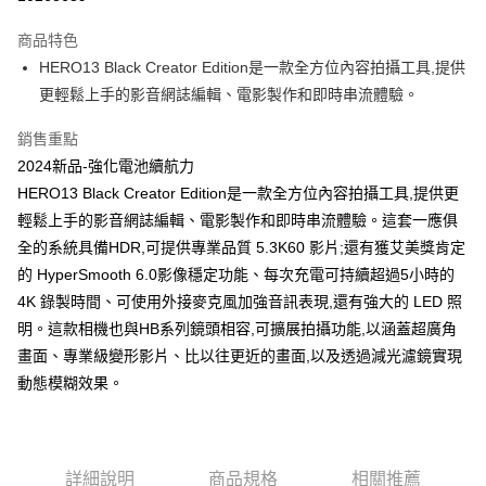
3 期 0 利率 每期
NT$8,930
21家銀行
商品特色
6 期 0 利率 每期
NT$4,465
21家銀行
合作金庫商業銀行
第一商業銀行
HERO13 Black Creator Edition是一款全方位內容拍攝工具,提供
華南商業銀行
彰化商業銀行
合作金庫商業銀行
第一商業銀行
超商取貨付款
更輕鬆上手的影音網誌編輯、電影製作和即時串流體驗。
上海商業儲蓄銀行
台北富邦商業銀行
華南商業銀行
彰化商業銀行
國泰世華商業銀行
兆豐國際商業銀行
LINE Pay
上海商業儲蓄銀行
台北富邦商業銀行
銷售重點
臺灣中小企業銀行
台中商業銀行
國泰世華商業銀行
兆豐國際商業銀行
2024新品-強化電池續航力
匯豐（台灣）商業銀行
華泰商業銀行
Apple Pay
臺灣中小企業銀行
台中商業銀行
聯邦商業銀行
遠東國際商業銀行
HERO13 Black Creator Edition是一款全方位內容拍攝工具,提供更
匯豐（台灣）商業銀行
華泰商業銀行
街口支付
元大商業銀行
永豐商業銀行
輕鬆上手的影音網誌編輯、電影製作和即時串流體驗。這套一應俱
聯邦商業銀行
遠東國際商業銀行
玉山商業銀行
星展（台灣）商業銀行
元大商業銀行
永豐商業銀行
全的系統具備HDR,可提供專業品質 5.3K60 影片;還有獲艾美獎肯定
悠遊付
台新國際商業銀行
中國信託商業銀行
玉山商業銀行
星展（台灣）商業銀行
的 HyperSmooth 6.0影像穩定功能、每次充電可持續超過5小時的
台灣樂天信用卡公司
台新國際商業銀行
中國信託商業銀行
全盈+PAY
4K 錄製時間、可使用外接麥克風加強音訊表現,還有強大的 LED 照
台灣樂天信用卡公司
明。這款相機也與HB系列鏡頭相容,可擴展拍攝功能,以涵蓋超廣角
運送方式
畫面、專業級變形影片、比以往更近的畫面,以及透過減光濾鏡實現
全家取貨付款
動態模糊效果。
每筆NT$60，滿NT$599(含以上)免運費
付款後全家取貨
每筆NT$60，滿NT$599(含以上)免運費
詳細說明
商品規格
相關推薦