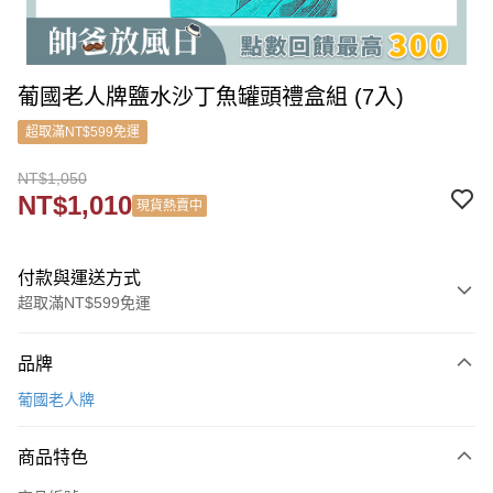
葡國老人牌鹽水沙丁魚罐頭禮盒組 (7入)
超取滿NT$599免運
NT$1,050
NT$1,010
現貨熱賣中
付款與運送方式
超取滿NT$599免運
付款方式
品牌
信用卡一次付款
葡國老人牌
信用卡分期付款
3 期 0 利率 每期
NT$350
21家銀行
商品特色
6 期 0 利率 每期
NT$175
21家銀行
合作金庫商業銀行
第一商業銀行