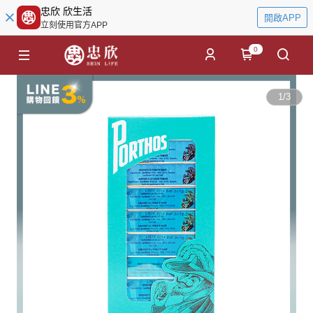
忠欣 欣生活
開啟APP
立刻使用官方APP
0
1
/
3