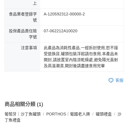
上
食品業者登錄字
A-120592312-00000-2
號
投保產品責任險
07-062212A10020
字號
注意事項
此產品為消耗性產品,一經拆封使用,恕不接
受退換貨,罐頭包裝浮起請勿食用,本產品未
開封,請放置室內陰涼乾燥處,避免陽光直射
及高溫潮濕,開封後請盡速食用完畢
客服
商品相關分類 (1)
葡萄牙｜沙丁魚罐頭
PORTHOS｜葡國老人牌
罐頭禮盒
沙
丁魚禮盒