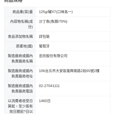
商品規格
商品重(容)量
125g/罐X7(口味各一)
內容物名稱(成
沙丁魚(魚類/70%)
分)
食品添加物名稱
詳包裝
原產地(國)
葡萄牙
製造廠商或國內
忠欣股份有限公司
負責廠商名稱
製造廠商或國內
106台北市大安區復興南路2段65號2樓
負責廠商地址
製造廠商或國內
02-27041111
負責廠商電話
以消費者收受日
1460日
算起，至少距有
效日期前?日以