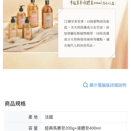
顯示電腦版詳細說明
商品規格
產 地
法國
容 量
經典馬賽皂200g+液體皂400ml