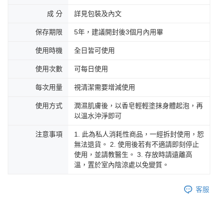
成 分
詳見包裝及內文
保存期限
5年，建議開封後3個月內用畢
使用時機
全日皆可使用
使用次數
可每日使用
每次用量
視清潔需要增減使用
使用方式
潤濕肌膚後，以香皂輕輕塗抹身體起泡，再
以溫水沖淨即可
注意事項
1. 此為私人消耗性商品，一經拆封使用，恕
無法退貨。 2. 使用後若有不適請即刻停止
使用，並請教醫生。 3. 存放時請遠離高
溫，置於室內陰涼處以免變質。
客服