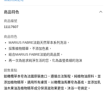
超商取貨付款
商品特色
LINE Pay
商品編號
Apple Pay
11117607
街口支付
商品特色
悠遊付
MARIUS FABRE法鉑天然草本系列洗浴，
全盈+PAY
採集植物精華，不添加色素，
結合MARIUS FABRE法鉑的高品質，
運送方式
再一次為追求純淨生活的您，化為晶瑩柔細的泡沫
全家取貨付款
銷售重點
每筆NT$60，滿NT$599(含以上)免運費
鉑橄欖草本皂為法國原裝進口，遵循古法製程，純植物油原料，並
添加植物精萃，適用所有膚質，以橄欖油馬賽皂為基底，並添加乳
付款後全家取貨
油木果油及植物精萃成分保濕滋效果更佳，沐浴一皂搞定。
每筆NT$60，滿NT$599(含以上)免運費
7-11取貨付款
每筆NT$60，滿NT$599(含以上)免運費