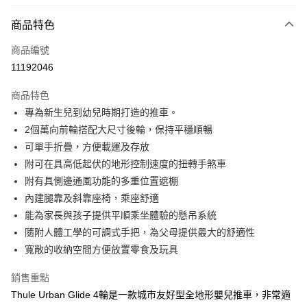
信用卡分期付款
3 期 0 利率 每期
NT$9,933
21家銀行
商品特色
6 期 0 利率 每期
NT$4,966
21家銀行
合作金庫商業銀行
第一商業銀行
商品編號
華南商業銀行
彰化商業銀行
合作金庫商業銀行
第一商業銀行
11192046
LINE Pay
上海商業儲蓄銀行
台北富邦商業銀行
華南商業銀行
彰化商業銀行
國泰世華商業銀行
兆豐國際商業銀行
Apple Pay
上海商業儲蓄銀行
台北富邦商業銀行
商品特色
臺灣中小企業銀行
台中商業銀行
國泰世華商業銀行
兆豐國際商業銀行
專為新生兒到幼兒時期打造的推車。
匯豐（台灣）商業銀行
華泰商業銀行
街口支付
臺灣中小企業銀行
台中商業銀行
2個萬向前輪搭配大尺寸後輪，保持平穩順暢
聯邦商業銀行
遠東國際商業銀行
匯豐（台灣）商業銀行
華泰商業銀行
悠遊付
元大商業銀行
永豐商業銀行
可單手折疊，方便載運及存放
聯邦商業銀行
遠東國際商業銀行
玉山商業銀行
星展（台灣）商業銀行
附可在具高低起伏的地形控制速度的扭轉手煞車
元大商業銀行
永豐商業銀行
全盈+PAY
台新國際商業銀行
中國信託商業銀行
玉山商業銀行
星展（台灣）商業銀行
附有具側邊通風功能的多重位置遮棚
台灣樂天信用卡公司
台新國際商業銀行
中國信託商業銀行
內建腿靠及斜靠座椅，乘座舒適
運送方式
台灣樂天信用卡公司
能為家長與孩子提供平順乘坐體驗的懸吊系統
宅配
隨附人體工學的可調式手把，為父母提供最大的舒適性
每筆NT$100，滿NT$1,000(含以上)免運費
寬敞的收納空間方便放置零食及玩具
銷售重點
Thule Urban Glide 4輪是一款城市友好型全地形嬰兒推車，非常適