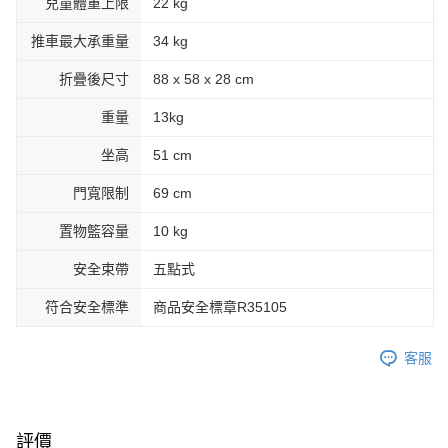
兒童體重上限
22 kg
推車最大承重量
34 kg
折疊後尺寸
88 x 58 x 28 cm
重量
13kg
坐高
51 cm
門寬限制
69 cm
置物籃容量
10 kg
安全束帶
五點式
符合安全標準
商品安全標章R35105
客服
評價