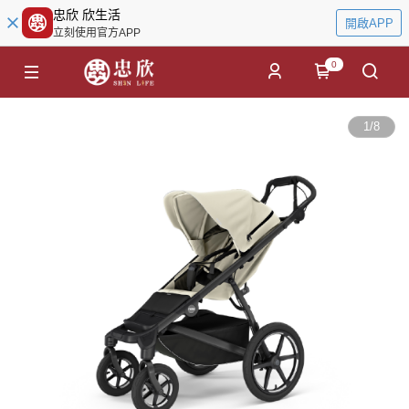
忠欣 欣生活
開啟APP
立刻使用官方APP
0
1
/
8