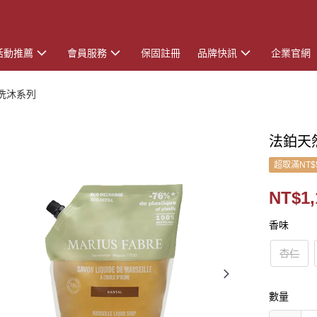
活動推薦
會員服務
保固註冊
品牌快訊
企業官網
洗沐系列
法鉑天然
超取滿NT$
NT$1,
香味
杏仁
數量