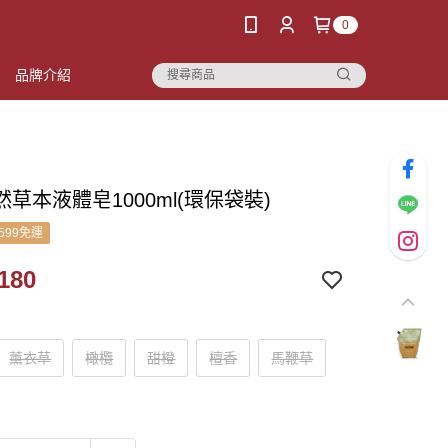
0
品牌介紹
草本液體皂1000ml(環保袋裝)
599免運
180
薰衣草
橄欖
甜橙
檀香
馬鞭草