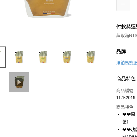
付款與運
超取滿NT$
付款方式
品牌
信用卡一
法鉑馬賽
超商取貨
商品特色
LINE Pay
商品編號
Apple Pay
11752019
商品特色
街口支付
❤️❤️
悠遊付
裝）
❤️❤
全盈+PAY