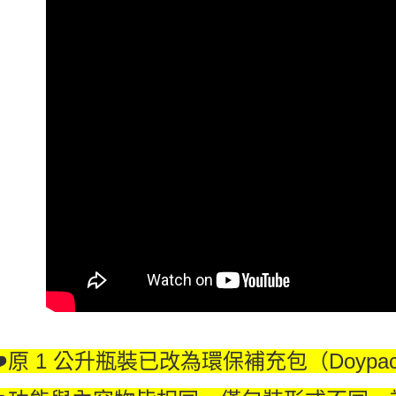
❤️原 1 公升瓶裝已改為環保補充包（Doyp