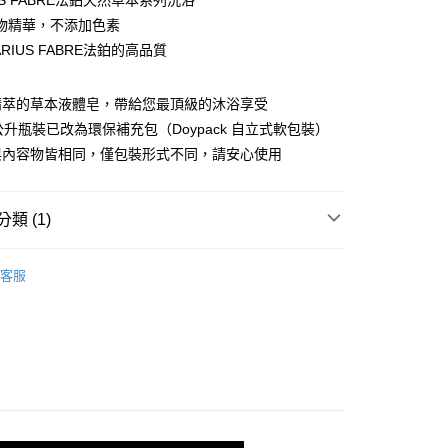
US FABRE法鉑天然草本系列洗浴
物精華，不添加色素
RIUS FABRE法鉑的高品質
付款
精萃的草本液體皂，帶給您最頂級的沐浴享受
0，滿NT$599(含以上)免運費
1 公升瓶裝已改為環保補充包（Doypack 自立式軟包裝）
家取貨
能與內容物皆相同，僅包裝形式不同，請安心使用
0，滿NT$599(含以上)免運費
付款
類 (1)
0，滿NT$599(含以上)免運費
 FABRE｜法鉑
幸福系列
洗沐保養
洗沐系列
1取貨
客服
0，滿NT$599(含以上)免運費
00，滿NT$1,000(含以上)免運費