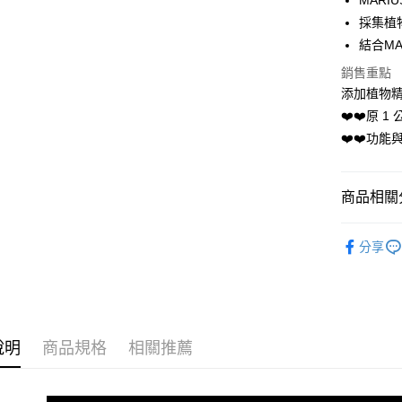
MARI
採集植
運送方式
結合MA
全家取貨
銷售重點
添加植物
每筆NT$6
❤️❤️原 
付款後全
❤️❤️功
每筆NT$6
7-11取貨
商品相關分
每筆NT$6
MARIUS
付款後7-1
分享
每筆NT$6
宅配
每筆NT$1
說明
商品規格
相關推薦