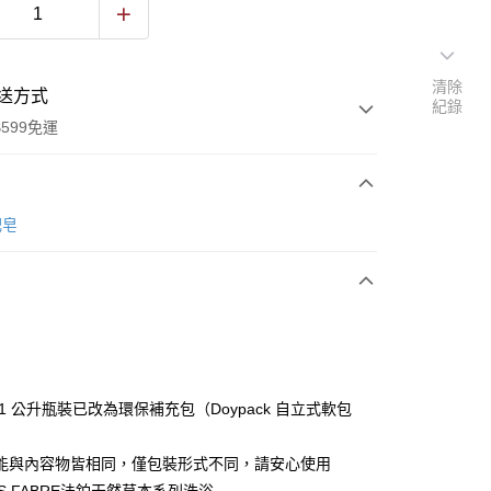
清除
送方式
紀錄
599免運
次付款
肥皂
付款
原 1 公升瓶裝已改為環保補充包（Doypack 自立式軟包
️功能與內容物皆相同，僅包裝形式不同，請安心使用