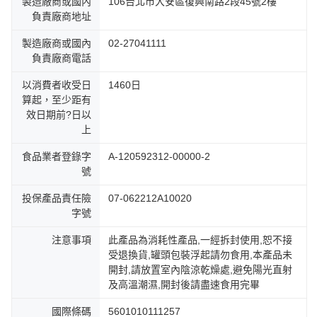
製造廠商或國內
106台北市大安區復興南路2段45號2樓
負責廠商地址
製造廠商或國內
02-27041111
負責廠商電話
以消費者收受日
1460日
算起，至少距有
效日期前?日以
上
食品業者登錄字
A-120592312-00000-2
號
投保產品責任險
07-062212A10020
字號
注意事項
此產品為消耗性產品,一經拆封使用,恕不接
受退換貨,罐頭包裝浮起請勿食用,本產品未
開封,請放置室內陰涼乾燥處,避免陽光直射
及高溫潮濕,開封後請盡速食用完畢
國際條碼
5601010111257