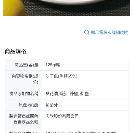
顯示電腦版詳細說明
商品規格
商品重(容)量
125g/罐
內容物名稱(成
沙丁魚(魚類65%)
分)
食品添加物名稱
葵花油,番茄,,辣椒,水,鹽
原產地(國)
葡萄牙
製造廠商或國內
忠欣股份有限公司
負責廠商名稱