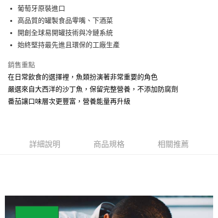
6 期 0 利率 每期
NT$26
21家銀行
合作金庫商業銀行
第一商業銀行
葡萄牙原裝進口
華南商業銀行
彰化商業銀行
合作金庫商業銀行
第一商業銀行
超商取貨付款
高品質的罐製食品零嘴、下酒菜
上海商業儲蓄銀行
台北富邦商業銀行
華南商業銀行
彰化商業銀行
國泰世華商業銀行
兆豐國際商業銀行
開創全球易開罐技術與冷鏈系統
LINE Pay
上海商業儲蓄銀行
台北富邦商業銀行
臺灣中小企業銀行
台中商業銀行
始終堅持最先進且環保的工廠生產
國泰世華商業銀行
兆豐國際商業銀行
匯豐（台灣）商業銀行
華泰商業銀行
Apple Pay
臺灣中小企業銀行
台中商業銀行
聯邦商業銀行
遠東國際商業銀行
銷售重點
匯豐（台灣）商業銀行
華泰商業銀行
街口支付
元大商業銀行
永豐商業銀行
在日常飲食的選擇裡，魚類扮演著非常重要的角色
聯邦商業銀行
遠東國際商業銀行
玉山商業銀行
星展（台灣）商業銀行
元大商業銀行
永豐商業銀行
嚴選來自大西洋的沙丁魚，保留完整營養，不添加防腐劑
悠遊付
台新國際商業銀行
中國信託商業銀行
玉山商業銀行
星展（台灣）商業銀行
番茄讓口味層次更豐富，營養能量再升級
台灣樂天信用卡公司
台新國際商業銀行
中國信託商業銀行
全盈+PAY
台灣樂天信用卡公司
運送方式
詳細說明
商品規格
相關推薦
全家取貨付款
每筆NT$60，滿NT$599(含以上)免運費
付款後全家取貨
每筆NT$60，滿NT$599(含以上)免運費
7-11取貨付款