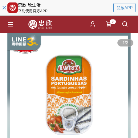
忠欣 欣生活
開啟APP
立刻使用官方APP
0
1
/
2