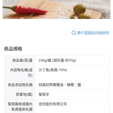
顯示電腦版詳細說明
商品規格
商品重(容)量
100g/罐 (固形量-約70g)
內容物名稱(成
沙丁魚(魚類-70%)
分)
食品添加物名稱
特級初榨橄欖油、橄欖、鹽
原產地(國)
葡萄牙
製造廠商或國內
忠欣股份有限公司
負責廠商名稱