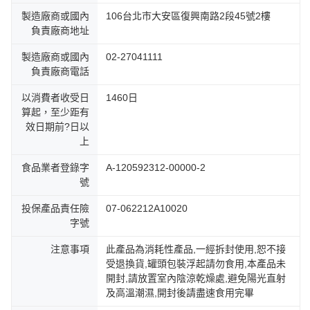
製造廠商或國內
106台北市大安區復興南路2段45號2樓
負責廠商地址
製造廠商或國內
02-27041111
負責廠商電話
以消費者收受日
1460日
算起，至少距有
效日期前?日以
上
食品業者登錄字
A-120592312-00000-2
號
投保產品責任險
07-062212A10020
字號
注意事項
此產品為消耗性產品,一經拆封使用,恕不接
受退換貨,罐頭包裝浮起請勿食用,本產品未
開封,請放置室內陰涼乾燥處,避免陽光直射
及高溫潮濕,開封後請盡速食用完畢