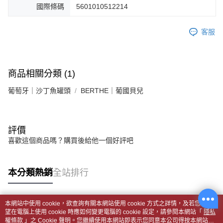
國際條碼
5601010512214
客服
商品相關分類 (1)
葡萄牙｜沙丁魚罐頭
BERTHE｜葡國貝兒
評價
喜歡這個商品嗎？購買後給他一個好評吧
本分類熱銷
全站排行
本網站中使用 cookie，欲查詢有關本網站使用 cookie 方式之詳情，及若您不希
熱門標籤
望在電腦上使用 cookie 時應如何變更電腦的 cookie 設定，請參閱本網站「
隱私
權條款
」之 Cookie 聲明。您繼續使用本網站即表示您同意本公司得按本網站使