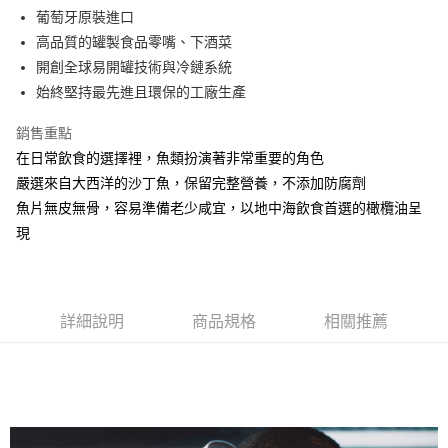
6 期 0 利率 每期
NT$48
21家銀行
合作金庫商業銀行
第一商業銀行
葡萄牙原裝進口
華南商業銀行
彰化商業銀行
合作金庫商業銀行
第一商業銀行
超商取貨付款
高品質的罐製食品零嘴、下酒菜
上海商業儲蓄銀行
台北富邦商業銀行
華南商業銀行
彰化商業銀行
國泰世華商業銀行
兆豐國際商業銀行
開創全球易開罐技術與冷鏈系統
LINE Pay
上海商業儲蓄銀行
台北富邦商業銀行
臺灣中小企業銀行
台中商業銀行
始終堅持最先進且環保的工廠生產
國泰世華商業銀行
兆豐國際商業銀行
匯豐（台灣）商業銀行
華泰商業銀行
Apple Pay
臺灣中小企業銀行
台中商業銀行
聯邦商業銀行
遠東國際商業銀行
銷售重點
匯豐（台灣）商業銀行
華泰商業銀行
街口支付
元大商業銀行
永豐商業銀行
在日常飲食的選擇裡，魚類扮演著非常重要的角色
聯邦商業銀行
遠東國際商業銀行
玉山商業銀行
星展（台灣）商業銀行
元大商業銀行
永豐商業銀行
嚴選來自大西洋的沙丁魚，保留完整營養，不添加防腐劑
悠遊付
台新國際商業銀行
中國信託商業銀行
玉山商業銀行
星展（台灣）商業銀行
魚片無皮無骨，容易準備老少咸宜，以地中海飲食首選的橄欖油呈
台灣樂天信用卡公司
台新國際商業銀行
中國信託商業銀行
全盈+PAY
現
台灣樂天信用卡公司
運送方式
全家取貨付款
詳細說明
商品規格
相關推薦
每筆NT$60，滿NT$599(含以上)免運費
付款後全家取貨
每筆NT$60，滿NT$599(含以上)免運費
7-11取貨付款