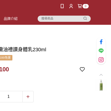
0
品牌介紹
欖油禮讚身體乳230ml
599免運
100