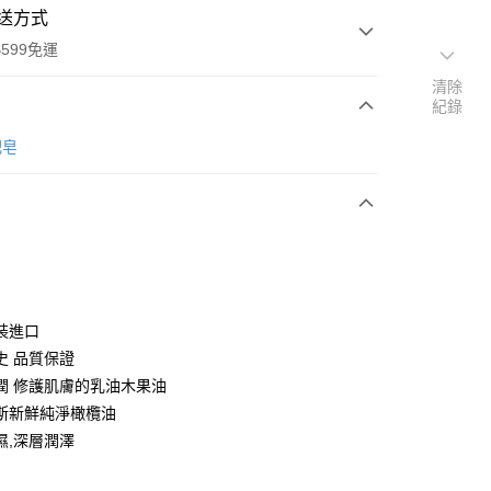
送方式
599免運
清除
紀錄
次付款
肥皂
付款
裝進口
史 品質保證
潤 修護肌膚的乳油木果油
斯新鮮純淨橄欖油
濕,深層潤澤