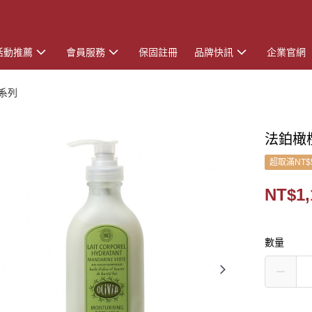
活動推薦
會員服務
保固註冊
品牌快訊
企業官網
系列
法鉑橄
超取滿NT$
NT$1,
數量