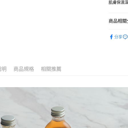
肌膚保濕
全家取貨
每筆NT$6
付款後全
商品相關分
每筆NT$6
MARIUS
分享
7-11取貨
每筆NT$6
付款後7-1
每筆NT$6
說明
商品規格
相關推薦
宅配
每筆NT$1