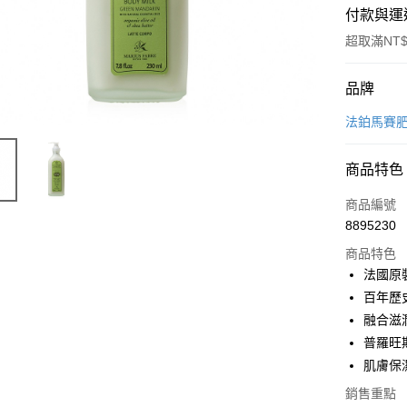
付款與運
超取滿NT$
付款方式
品牌
信用卡一
法鉑馬賽
超商取貨
商品特色
LINE Pay
商品編號
Apple Pay
8895230
商品特色
街口支付
法國原
悠遊付
百年歷
融合滋
全盈+PAY
普羅旺
肌膚保
運送方式
銷售重點