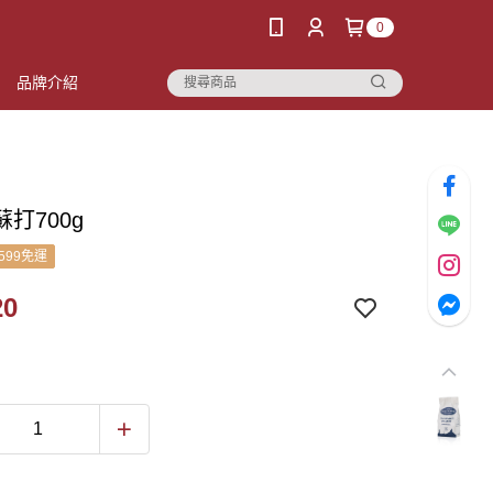
0
品牌介紹
打700g
599免運
20