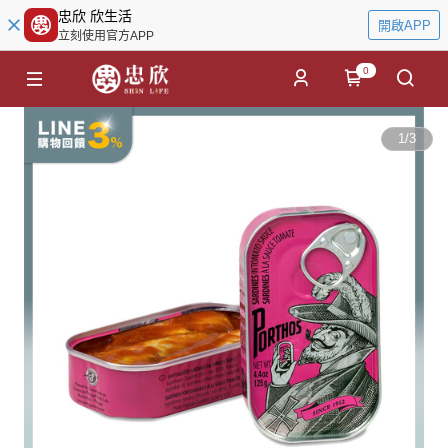
忠欣 欣生活
開啟APP
立刻使用官方APP
0
1
/
3