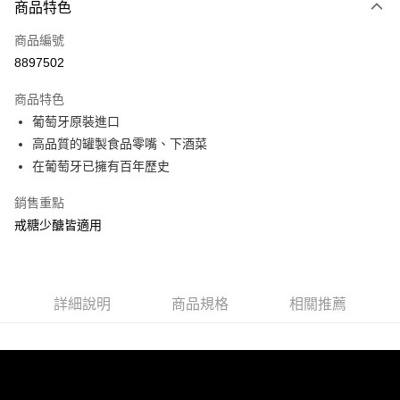
3 期 0 利率 每期
NT$50
21家銀行
商品特色
6 期 0 利率 每期
NT$25
21家銀行
合作金庫商業銀行
第一商業銀行
商品編號
華南商業銀行
彰化商業銀行
合作金庫商業銀行
第一商業銀行
8897502
超商取貨付款
上海商業儲蓄銀行
台北富邦商業銀行
華南商業銀行
彰化商業銀行
國泰世華商業銀行
兆豐國際商業銀行
LINE Pay
上海商業儲蓄銀行
台北富邦商業銀行
商品特色
臺灣中小企業銀行
台中商業銀行
國泰世華商業銀行
兆豐國際商業銀行
葡萄牙原裝進口
匯豐（台灣）商業銀行
華泰商業銀行
Apple Pay
臺灣中小企業銀行
台中商業銀行
高品質的罐製食品零嘴、下酒菜
聯邦商業銀行
遠東國際商業銀行
匯豐（台灣）商業銀行
華泰商業銀行
街口支付
元大商業銀行
永豐商業銀行
在葡萄牙已擁有百年歷史
聯邦商業銀行
遠東國際商業銀行
玉山商業銀行
星展（台灣）商業銀行
元大商業銀行
永豐商業銀行
悠遊付
台新國際商業銀行
中國信託商業銀行
銷售重點
玉山商業銀行
星展（台灣）商業銀行
台灣樂天信用卡公司
戒糖少醣皆適用
台新國際商業銀行
中國信託商業銀行
全盈+PAY
台灣樂天信用卡公司
運送方式
全家取貨付款
詳細說明
商品規格
相關推薦
每筆NT$60，滿NT$599(含以上)免運費
付款後全家取貨
每筆NT$60，滿NT$599(含以上)免運費