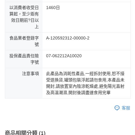
以消費者收受日
1460日
算起，至少距有
效日期前?日以
上
食品業者登錄字
A-120592312-00000-2
號
投保產品責任險
07-062212A10020
字號
注意事項
此產品為消耗性產品,一經拆封使用,恕不接
受退換貨,罐頭包裝浮起請勿食用,本產品未
開封,請放置室內陰涼乾燥處,避免陽光直射
及高溫潮濕,開封後請盡速食用完畢
客服
商品相關分類 (1)