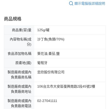
顯示電腦版詳細說明
商品規格
商品重(容)量
125g/罐
內容物名稱(成
沙丁魚(魚類/70%)
分)
食品添加物名稱
葵花油,番茄,鹽
原產地(國)
葡萄牙
製造廠商或國內
忠欣股份有限公司
負責廠商名稱
製造廠商或國內
106台北市大安區復興南路2段45號2樓
負責廠商地址
製造廠商或國內
02-27041111
負責廠商電話