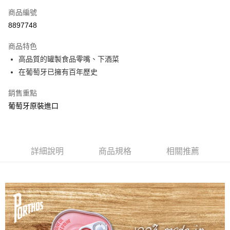
6 期 0 利率 每期
NT$25
21家銀行
合作金庫商業銀行
第一商業銀行
商品編號
華南商業銀行
彰化商業銀行
合作金庫商業銀行
第一商業銀行
8897748
超商取貨付款
上海商業儲蓄銀行
台北富邦商業銀行
華南商業銀行
彰化商業銀行
國泰世華商業銀行
兆豐國際商業銀行
LINE Pay
上海商業儲蓄銀行
台北富邦商業銀行
商品特色
臺灣中小企業銀行
台中商業銀行
國泰世華商業銀行
兆豐國際商業銀行
高品質的罐製食品零嘴、下酒菜
匯豐（台灣）商業銀行
華泰商業銀行
Apple Pay
臺灣中小企業銀行
台中商業銀行
在葡萄牙已擁有百年歷史
聯邦商業銀行
遠東國際商業銀行
匯豐（台灣）商業銀行
華泰商業銀行
街口支付
元大商業銀行
永豐商業銀行
聯邦商業銀行
遠東國際商業銀行
銷售重點
玉山商業銀行
星展（台灣）商業銀行
元大商業銀行
永豐商業銀行
悠遊付
台新國際商業銀行
中國信託商業銀行
葡萄牙原裝進口
玉山商業銀行
星展（台灣）商業銀行
台灣樂天信用卡公司
台新國際商業銀行
中國信託商業銀行
全盈+PAY
台灣樂天信用卡公司
運送方式
詳細說明
商品規格
相關推薦
全家取貨付款
每筆NT$60，滿NT$599(含以上)免運費
付款後全家取貨
每筆NT$60，滿NT$599(含以上)免運費
7-11取貨付款