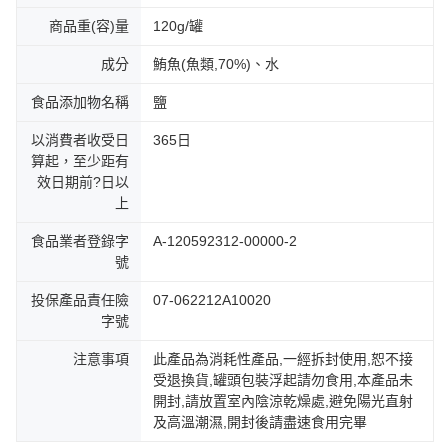
商品重(容)量
120g/罐
成分
鮪魚(魚類,70%)、水
食品添加物名稱
鹽
以消費者收受日
365日
算起，至少距有
效日期前?日以
上
食品業者登錄字
A-120592312-00000-2
號
投保產品責任險
07-062212A10020
字號
注意事項
此產品為消耗性產品,一經拆封使用,恕不接
受退換貨,罐頭包裝浮起請勿食用,本產品未
開封,請放置室內陰涼乾燥處,避免陽光直射
及高溫潮濕,開封後請盡速食用完畢