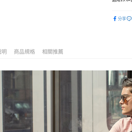
Apple Pay
上海商
臺灣中
國泰世
匯豐（
街口支付
臺灣中
聯邦商
分享
匯豐（
悠遊付
元大商
聯邦商
玉山商
元大商
全盈+PAY
台新國
玉山商
台灣樂
台新國
台灣樂
說明
商品規格
相關推薦
運送方式
宅配
每筆NT$1