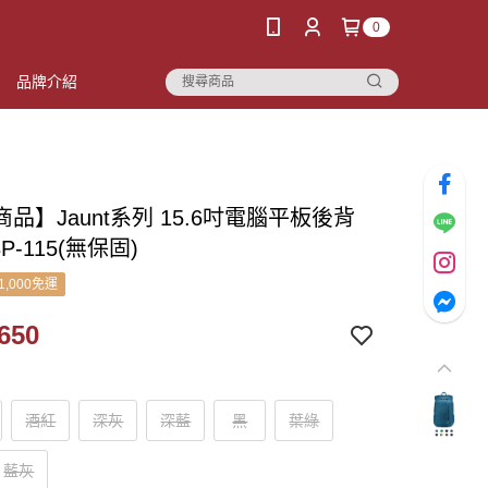
0
品牌介紹
品】Jaunt系列 15.6吋電腦平板後背
P-115(無保固)
1,000免運
650
酒紅
深灰
深藍
黑
葉綠
藍灰