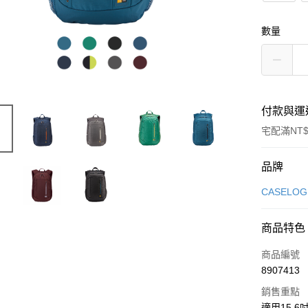
數量
付款與運
宅配滿NT$
付款方式
品牌
信用卡一
CASELOG
信用卡分
商品特色
3 期 
商品編號
6 期 
合作金
8907413
華南商
合作金
LINE Pay
上海商
銷售重點
華南商
國泰世
適用15.6