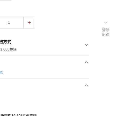
清除
紀錄
送方式
1,000免運
次付款
IC
期付款
0 利率 每期
NT$550
21家銀行
0 利率 每期
NT$275
21家銀行
庫商業銀行
第一商業銀行
業銀行
彰化商業銀行
庫商業銀行
第一商業銀行
業儲蓄銀行
台北富邦商業銀行
業銀行
彰化商業銀行
華商業銀行
兆豐國際商業銀行
吋筆電與10.1吋平板電腦