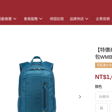
活動推薦
會員服務
保固註冊
品牌快訊
企業官網
【特價商
包WMB
宅配滿NT$
NT$1,
顏色
石墨灰
藍