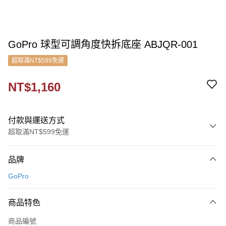
GoPro 球型可調角度快拆底座 ABJQR-001
超取滿NT$599免運
NT$1,160
付款與運送方式
超取滿NT$599免運
付款方式
品牌
信用卡一次付款
GoPro
信用卡分期付款
3 期 0 利率 每期
NT$386
21家銀行
商品特色
6 期 0 利率 每期
NT$193
21家銀行
合作金庫商業銀行
第一商業銀行
商品編號