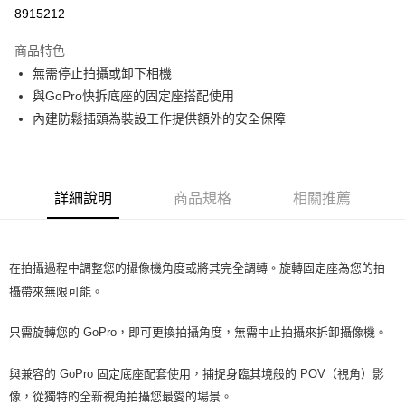
華南商業銀行
彰化商業銀行
合作金庫商業銀行
第一商業銀行
8915212
超商取貨付款
上海商業儲蓄銀行
台北富邦商業銀行
華南商業銀行
彰化商業銀行
國泰世華商業銀行
兆豐國際商業銀行
LINE Pay
上海商業儲蓄銀行
台北富邦商業銀行
商品特色
臺灣中小企業銀行
台中商業銀行
國泰世華商業銀行
兆豐國際商業銀行
無需停止拍攝或卸下相機
匯豐（台灣）商業銀行
華泰商業銀行
Apple Pay
臺灣中小企業銀行
台中商業銀行
與GoPro快拆底座的固定座搭配使用
聯邦商業銀行
遠東國際商業銀行
匯豐（台灣）商業銀行
華泰商業銀行
街口支付
元大商業銀行
永豐商業銀行
內建防鬆插頭為裝設工作提供額外的安全保障
聯邦商業銀行
遠東國際商業銀行
玉山商業銀行
星展（台灣）商業銀行
元大商業銀行
永豐商業銀行
悠遊付
台新國際商業銀行
中國信託商業銀行
玉山商業銀行
星展（台灣）商業銀行
台灣樂天信用卡公司
台新國際商業銀行
中國信託商業銀行
全盈+PAY
詳細說明
商品規格
相關推薦
台灣樂天信用卡公司
運送方式
全家取貨付款
在拍攝過程中調整您的攝像機角度或將其完全調轉。旋轉固定座為您的拍
每筆NT$60，滿NT$599(含以上)免運費
攝帶來無限可能。
付款後全家取貨
只需旋轉您的 GoPro，即可更換拍攝角度，無需中止拍攝來拆卸攝像機。
每筆NT$60，滿NT$599(含以上)免運費
7-11取貨付款
與兼容的 GoPro 固定底座配套使用，捕捉身臨其境般的 POV（視角）影
每筆NT$60，滿NT$599(含以上)免運費
像，從獨特的全新視角拍攝您最愛的場景。