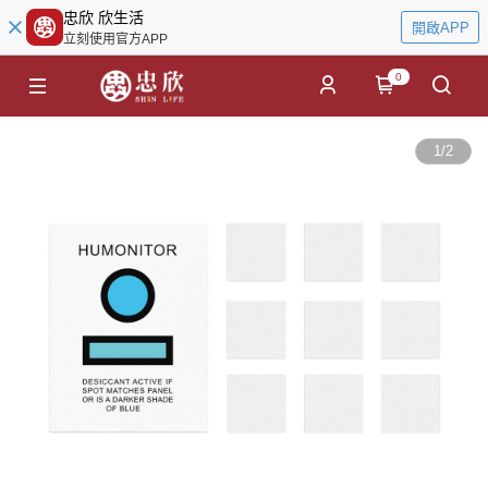
忠欣 欣生活
開啟APP
立刻使用官方APP
0
1
/
2