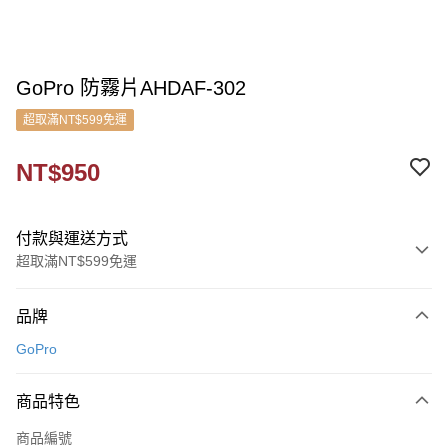
GoPro 防霧片AHDAF-302
超取滿NT$599免運
NT$950
付款與運送方式
超取滿NT$599免運
付款方式
品牌
信用卡一次付款
GoPro
信用卡分期付款
3 期 0 利率 每期
NT$316
21家銀行
商品特色
6 期 0 利率 每期
NT$158
21家銀行
合作金庫商業銀行
第一商業銀行
商品編號