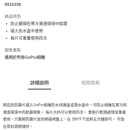
華南商業銀行
彰化商業銀行
合作金庫商業銀行
第一商業銀行
8916338
超商取貨付款
上海商業儲蓄銀行
台北富邦商業銀行
華南商業銀行
彰化商業銀行
國泰世華商業銀行
兆豐國際商業銀行
LINE Pay
上海商業儲蓄銀行
台北富邦商業銀行
商品特色
臺灣中小企業銀行
台中商業銀行
國泰世華商業銀行
兆豐國際商業銀行
防止鏡頭在寒冷潮溼環境中起霧
匯豐（台灣）商業銀行
華泰商業銀行
Apple Pay
臺灣中小企業銀行
台中商業銀行
插入防水盒中使用
聯邦商業銀行
遠東國際商業銀行
匯豐（台灣）商業銀行
華泰商業銀行
街口支付
元大商業銀行
永豐商業銀行
每片可重覆使用四次
聯邦商業銀行
遠東國際商業銀行
玉山商業銀行
星展（台灣）商業銀行
元大商業銀行
永豐商業銀行
悠遊付
台新國際商業銀行
中國信託商業銀行
銷售重點
玉山商業銀行
星展（台灣）商業銀行
台灣樂天信用卡公司
適用於所有GoPro相機
台新國際商業銀行
中國信託商業銀行
全盈+PAY
台灣樂天信用卡公司
運送方式
全家取貨付款
詳細說明
相關推薦
每筆NT$60，滿NT$599(含以上)免運費
付款後全家取貨
將這些防霧片插入GoPro相機防水保護盒或潛水盒中，可防止相機在寒冷和
每筆NT$60，滿NT$599(含以上)免運費
潮溼環境中的起霧現象。 每片大約可以使用四次。 要進行乾燥處理並重複
使用，只需將防霧片放到烤箱烤盤上，在 300°F下加熱五分鐘即可。 可放
7-11取貨付款
在密封袋裡儲存。
每筆NT$60，滿NT$599(含以上)免運費