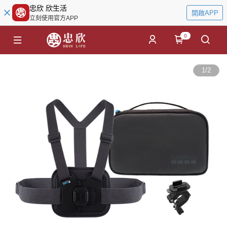
忠欣 欣生活
開啟APP
立刻使用官方APP
0
1
/
2