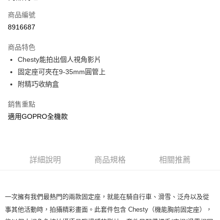
6 期 0 利率 每期
NT$431
21家銀行
合作金庫商業銀行
第一商業銀行
商品編號
華南商業銀行
彰化商業銀行
合作金庫商業銀行
第一商業銀行
8916687
超商取貨付款
上海商業儲蓄銀行
台北富邦商業銀行
華南商業銀行
彰化商業銀行
國泰世華商業銀行
兆豐國際商業銀行
LINE Pay
上海商業儲蓄銀行
台北富邦商業銀行
商品特色
臺灣中小企業銀行
台中商業銀行
國泰世華商業銀行
兆豐國際商業銀行
Chesty能拍出個人視角影片
匯豐（台灣）商業銀行
華泰商業銀行
Apple Pay
臺灣中小企業銀行
台中商業銀行
固定座可夾在9-35mm圓管上
聯邦商業銀行
遠東國際商業銀行
匯豐（台灣）商業銀行
華泰商業銀行
街口支付
元大商業銀行
永豐商業銀行
附精巧收納盒
聯邦商業銀行
遠東國際商業銀行
玉山商業銀行
星展（台灣）商業銀行
元大商業銀行
永豐商業銀行
悠遊付
台新國際商業銀行
中國信託商業銀行
銷售重點
玉山商業銀行
星展（台灣）商業銀行
台灣樂天信用卡公司
適用GOPRO全機款
台新國際商業銀行
中國信託商業銀行
全盈+PAY
台灣樂天信用卡公司
運送方式
全家取貨付款
詳細說明
商品規格
相關推薦
每筆NT$60，滿NT$599(含以上)免運費
付款後全家取貨
一次擁有我們最熱門的兩款固定座，就能在騎自行車、滑雪、泛舟以及從
每筆NT$60，滿NT$599(含以上)免運費
事其他活動時，拍攝精彩畫面。此套件包含 Chesty（機能胸前固定座），