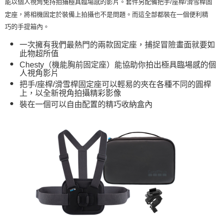
7-11取貨付款
能以個人視角免持拍攝極具臨場感的影片。套件另配備把手/座桿/滑雪桿固
定座，將相機固定於裝備上拍攝也不是問題。而這全部都裝在一個便利精
每筆NT$60，滿NT$599(含以上)免運費
巧的手提箱內。
付款後7-11取貨
一次擁有我們最熱門的兩款固定座，捕捉冒險畫面就要如
每筆NT$60，滿NT$599(含以上)免運費
此物超所值
宅配
Chesty（機能胸前固定座）能協助你拍出極具臨場感的個
人視角影片
每筆NT$100，滿NT$1,000(含以上)免運費
把手/座桿/滑雪桿固定座可以輕易的夾在各種不同的圓桿
上，以全新視角拍攝精彩影像
裝在一個可以自由配置的精巧收納盒內