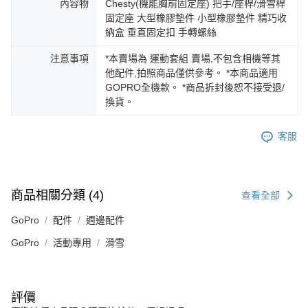
內容物
Chesty(機能胸前固定座) 把手/座桿/滑雪桿
固定座 大型橡膠墊件 小型橡膠墊件 精巧收
納盒 垂直固定扣 手轉螺絲
注意事項
*本賣場為 運動套組 賣場,不包含相機等其
他配件,拍照商品僅供參考。 *本商品適用
GOPRO全機款。 *商品拆封後恕不接受退/
換貨。
客服
商品相關分類 (4)
查看全部
GoPro
配件
週邊配件
GoPro
活動專用
滑雪
評價