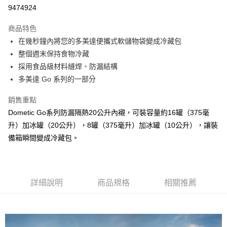
華南商業銀行
彰化商業銀行
合作金庫商業銀行
第一商業銀行
9474924
LINE Pay
上海商業儲蓄銀行
台北富邦商業銀行
華南商業銀行
彰化商業銀行
國泰世華商業銀行
兆豐國際商業銀行
Apple Pay
上海商業儲蓄銀行
台北富邦商業銀行
商品特色
臺灣中小企業銀行
台中商業銀行
國泰世華商業銀行
兆豐國際商業銀行
在幾秒鐘內將您的多美達便攜式軟儲物袋變成冷藏包
匯豐（台灣）商業銀行
華泰商業銀行
街口支付
臺灣中小企業銀行
台中商業銀行
整個週末保持食物冷藏
聯邦商業銀行
遠東國際商業銀行
匯豐（台灣）商業銀行
華泰商業銀行
悠遊付
元大商業銀行
永豐商業銀行
採用食品級材料縫焊、防漏結構
聯邦商業銀行
遠東國際商業銀行
玉山商業銀行
星展（台灣）商業銀行
多美達 Go 系列的一部分
元大商業銀行
永豐商業銀行
全盈+PAY
台新國際商業銀行
中國信託商業銀行
玉山商業銀行
星展（台灣）商業銀行
台灣樂天信用卡公司
銷售重點
台新國際商業銀行
中國信託商業銀行
運送方式
台灣樂天信用卡公司
Dometic Go系列防漏隔熱20公升內襯，可裝容量約16罐（375毫
宅配
升）加冰罐（20公升），8罐（375毫升）加冰罐（10公升），讓裝
備箱瞬間變成冷藏包。
每筆NT$100，滿NT$1,000(含以上)免運費
詳細說明
商品規格
相關推薦