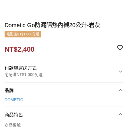
Dometic Go防漏隔熱內襯20公升-岩灰
宅配滿NT$1,000免運
NT$2,400
付款與運送方式
宅配滿NT$1,000免運
付款方式
品牌
信用卡一次付款
DOMETIC
信用卡分期付款
3 期 0 利率 每期
NT$800
21家銀行
商品特色
6 期 0 利率 每期
NT$400
21家銀行
合作金庫商業銀行
第一商業銀行
商品編號