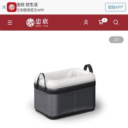
忠欣 欣生活
開啟APP
立刻使用官方APP
0
1
/
2