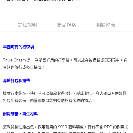
詳細說明
商品規格
相關推薦
牢固可靠的行李袋
Thule Chasm 是一款堅固好用的行李袋，可以放在後備箱或車頂箱中，適
合短途旅行或多日探險。
易於打包和攜帶
這款行李袋在不使用時可以將肩背帶收起，變成背包。寬大開口方便輕鬆
打包所有裝備，內置網格口袋則有助於有序收納物品。
耐用結構，再生材料
這款背包性能出色，採用耐用的 900D 面料製成，具有不含 PFC 的耐用防