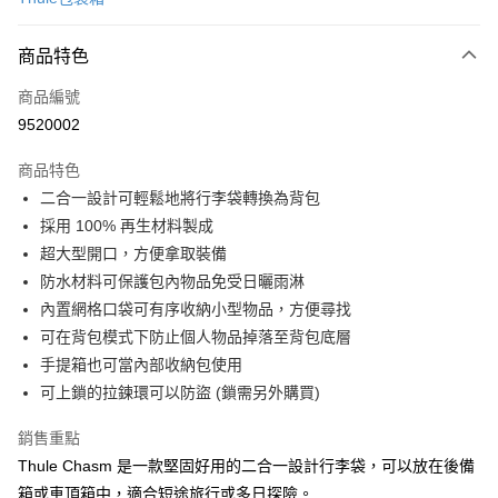
信用卡分期付款
3 期 0 利率 每期
NT$2,533
21家銀行
商品特色
6 期 0 利率 每期
NT$1,266
21家銀行
合作金庫商業銀行
第一商業銀行
商品編號
華南商業銀行
彰化商業銀行
合作金庫商業銀行
第一商業銀行
9520002
LINE Pay
上海商業儲蓄銀行
台北富邦商業銀行
華南商業銀行
彰化商業銀行
國泰世華商業銀行
兆豐國際商業銀行
Apple Pay
上海商業儲蓄銀行
台北富邦商業銀行
商品特色
臺灣中小企業銀行
台中商業銀行
國泰世華商業銀行
兆豐國際商業銀行
二合一設計可輕鬆地將行李袋轉換為背包
匯豐（台灣）商業銀行
華泰商業銀行
街口支付
臺灣中小企業銀行
台中商業銀行
採用 100% 再生材料製成
聯邦商業銀行
遠東國際商業銀行
匯豐（台灣）商業銀行
華泰商業銀行
悠遊付
元大商業銀行
永豐商業銀行
超大型開口，方便拿取裝備
聯邦商業銀行
遠東國際商業銀行
玉山商業銀行
星展（台灣）商業銀行
防水材料可保護包內物品免受日曬雨淋
元大商業銀行
永豐商業銀行
全盈+PAY
台新國際商業銀行
中國信託商業銀行
玉山商業銀行
星展（台灣）商業銀行
內置網格口袋可有序收納小型物品，方便尋找
台灣樂天信用卡公司
台新國際商業銀行
中國信託商業銀行
可在背包模式下防止個人物品掉落至背包底層
運送方式
台灣樂天信用卡公司
手提箱也可當內部收納包使用
宅配
可上鎖的拉鍊環可以防盜 (鎖需另外購買)
每筆NT$100，滿NT$1,000(含以上)免運費
銷售重點
Thule Chasm 是一款堅固好用的二合一設計行李袋，可以放在後備
箱或車頂箱中，適合短途旅行或多日探險。