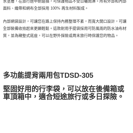
水塗層，在旅行途中耐磨損，可保護物品不受日曬雨淋。所有外部和內部
面料、織帶和網布全部採用 100% 再生材料製成。
內部網袋設計，可讓您在路上保持內務整理不紊，而寬大開口設計，可讓
全部裝備收拾起來更顯輕鬆。這款耐用手提袋採用可防風雨的防水油布材
質，並為襯墊式底座，可以在野外探險或周末旅行時保護您的物品。
多功能提背兩用包TDSD-305
堅固好用的行李袋，可以放在後備箱或
車頂箱中，適合短途旅行或多日探險。