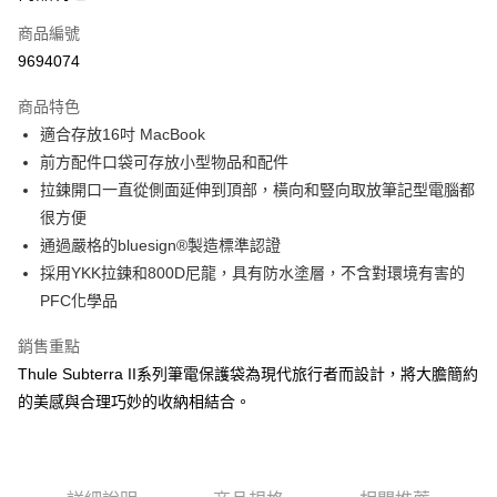
6 期 0 利率 每期
NT$300
21家銀行
合作金庫商業銀行
第一商業銀行
商品編號
華南商業銀行
彰化商業銀行
合作金庫商業銀行
第一商業銀行
9694074
LINE Pay
上海商業儲蓄銀行
台北富邦商業銀行
華南商業銀行
彰化商業銀行
國泰世華商業銀行
兆豐國際商業銀行
Apple Pay
上海商業儲蓄銀行
台北富邦商業銀行
商品特色
臺灣中小企業銀行
台中商業銀行
國泰世華商業銀行
兆豐國際商業銀行
適合存放16吋 MacBook
匯豐（台灣）商業銀行
華泰商業銀行
街口支付
臺灣中小企業銀行
台中商業銀行
前方配件口袋可存放小型物品和配件
聯邦商業銀行
遠東國際商業銀行
匯豐（台灣）商業銀行
華泰商業銀行
悠遊付
元大商業銀行
永豐商業銀行
拉鍊開口一直從側面延伸到頂部，橫向和豎向取放筆記型電腦都
聯邦商業銀行
遠東國際商業銀行
玉山商業銀行
星展（台灣）商業銀行
很方便
元大商業銀行
永豐商業銀行
全盈+PAY
台新國際商業銀行
中國信託商業銀行
玉山商業銀行
星展（台灣）商業銀行
通過嚴格的bluesign®製造標準認證
台灣樂天信用卡公司
台新國際商業銀行
中國信託商業銀行
採用YKK拉鍊和800D尼龍，具有防水塗層，不含對環境有害的
運送方式
台灣樂天信用卡公司
PFC化學品
宅配
銷售重點
每筆NT$100，滿NT$1,000(含以上)免運費
Thule Subterra II系列筆電保護袋為現代旅行者而設計，將大膽簡約
的美感與合理巧妙的收納相結合。