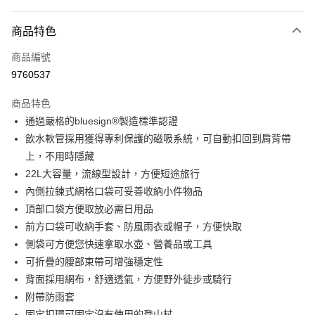
信用卡分期付款
3 期 0 利率 每期
NT$1,766
21家銀行
商品特色
6 期 0 利率 每期
NT$883
21家銀行
合作金庫商業銀行
第一商業銀行
商品編號
華南商業銀行
彰化商業銀行
合作金庫商業銀行
第一商業銀行
9760537
LINE Pay
上海商業儲蓄銀行
台北富邦商業銀行
華南商業銀行
彰化商業銀行
國泰世華商業銀行
兆豐國際商業銀行
Apple Pay
上海商業儲蓄銀行
台北富邦商業銀行
商品特色
臺灣中小企業銀行
台中商業銀行
國泰世華商業銀行
兆豐國際商業銀行
通過嚴格的bluesign®製造標準認證
匯豐（台灣）商業銀行
華泰商業銀行
街口支付
臺灣中小企業銀行
台中商業銀行
飲水軟管採用獲得專利保護的磁吸系統，可自動扣回到肩背帶
聯邦商業銀行
遠東國際商業銀行
匯豐（台灣）商業銀行
華泰商業銀行
悠遊付
元大商業銀行
永豐商業銀行
上，不用時隱藏
聯邦商業銀行
遠東國際商業銀行
玉山商業銀行
星展（台灣）商業銀行
22L大容量，流線型設計，方便短途旅行
元大商業銀行
永豐商業銀行
全盈+PAY
台新國際商業銀行
中國信託商業銀行
玉山商業銀行
星展（台灣）商業銀行
內側拉鍊式網格口袋可妥善收納小件物品
台灣樂天信用卡公司
台新國際商業銀行
中國信託商業銀行
頂部口袋方便取放必需日用品
運送方式
台灣樂天信用卡公司
前方口袋可收納手套、防風雨衣或帽子，方便快取
宅配
側袋可方便您快速拿取水壺、營養品或工具
每筆NT$100，滿NT$1,000(含以上)免運費
可折疊的腰部束帶可增強穩定性
背面採用網布，舒適透氣，方便野外徒步或騎行
附帶防雨套
固定扣環可固定沒有使用的登山杖