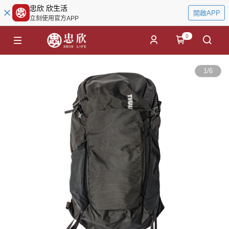
忠欣 欣生活
開啟APP
立刻使用官方APP
0
1
/
6