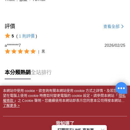
評價
查看全部
5
(
1
則評價
)
a********7
2026/02/25
|
黑
本分類熱銷
全站排行
本網站中使用 cookie，欲查詢有關本網站使用 cookie 方式之詳情，及若您不希
熱門標籤
望在電腦上使用 cookie 時應如何變更電腦的 cookie 設定，請參閱本網站「
隱私
權條款
」之 Cookie 聲明。您繼續使用本網站即表示您同意本公司得按本網站使
用條款之 Cookie 聲明使用 cookie。
了解更多 >
我知道了
訂閱官方LINE 享有更多優惠