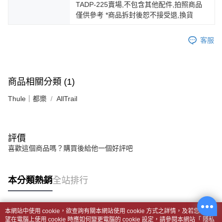
TADP-225賣場,不包含其他配件,拍照商品
僅供參考 *商品拆封後恕不接受退,換貨
客服
商品相關分類 (1)
Thule｜都樂
AllTrail
評價
喜歡這個商品嗎？購買後給他一個好評吧
本分類熱銷
全站排行
本網站中使用 cookie，欲查詢有關本網站使用 cookie 方式之詳情，及若您不希
熱門標籤
望在電腦上使用 cookie 時應如何變更電腦的 cookie 設定，請參閱本網站「
隱私