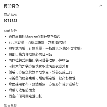
3 期 0 利率 每期
NT$1,666
21家銀行
商品特色
6 期 0 利率 每期
NT$833
21家銀行
合作金庫商業銀行
第一商業銀行
商品編號
華南商業銀行
彰化商業銀行
合作金庫商業銀行
第一商業銀行
9761823
LINE Pay
上海商業儲蓄銀行
台北富邦商業銀行
華南商業銀行
彰化商業銀行
國泰世華商業銀行
兆豐國際商業銀行
Apple Pay
上海商業儲蓄銀行
台北富邦商業銀行
商品特色
臺灣中小企業銀行
台中商業銀行
國泰世華商業銀行
兆豐國際商業銀行
通過嚴格的bluesign®製造標準認證
匯豐（台灣）商業銀行
華泰商業銀行
街口支付
臺灣中小企業銀行
台中商業銀行
25L大容量，流線型設計，方便短途旅行
聯邦商業銀行
遠東國際商業銀行
匯豐（台灣）商業銀行
華泰商業銀行
悠遊付
元大商業銀行
永豐商業銀行
襯墊式內袋可存放筆電、平板或3L水袋(不含水袋)
聯邦商業銀行
遠東國際商業銀行
玉山商業銀行
星展（台灣）商業銀行
頂部口袋方便取放必需日用品
元大商業銀行
永豐商業銀行
全盈+PAY
台新國際商業銀行
中國信託商業銀行
玉山商業銀行
星展（台灣）商業銀行
內側拉鍊式網格口袋可妥善收納小件物品
台灣樂天信用卡公司
台新國際商業銀行
中國信託商業銀行
可擴大的外袋方便快速取放防風衣或外套
運送方式
台灣樂天信用卡公司
側袋可方便您快速拿取水壺、營養品或工具
宅配
可折疊的腰部束帶可增強穩定性，提高舒適性
每筆NT$100，滿NT$1,000(含以上)免運費
背面採用網布，舒適透氣，方便野外徒步或騎行
附帶可收納防雨套
固定扣環可固定登山杖
銷售重點