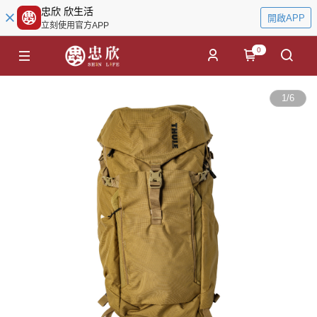
忠欣 欣生活
開啟APP
立刻使用官方APP
0
1
/
6