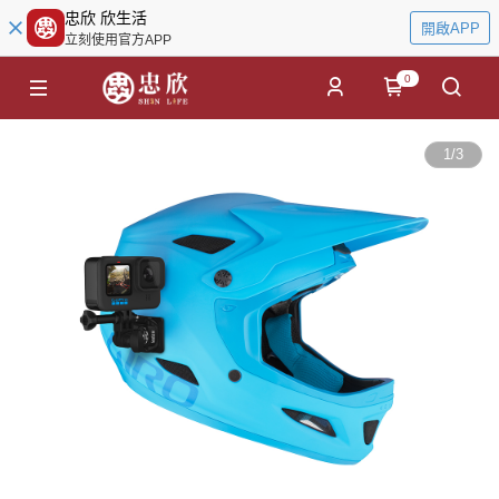
忠欣 欣生活
開啟APP
立刻使用官方APP
0
1
/
3