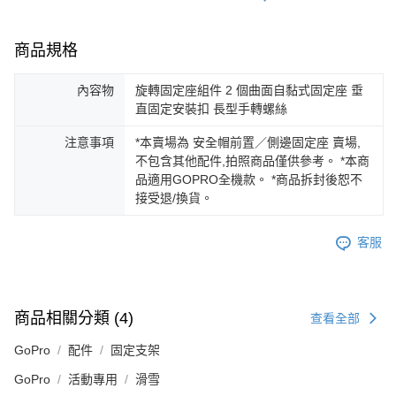
商品規格
內容物
旋轉固定座組件 2 個曲面自黏式固定座 垂
直固定安裝扣 長型手轉螺絲
注意事項
*本賣場為 安全帽前置／側邊固定座 賣場,
不包含其他配件,拍照商品僅供參考。 *本商
品適用GOPRO全機款。 *商品拆封後恕不
接受退/換貨。
客服
商品相關分類 (4)
查看全部
GoPro
配件
固定支架
GoPro
活動專用
滑雪