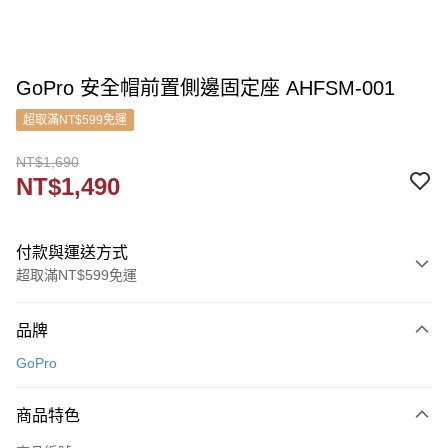
GoPro 安全帽前置側邊固定座 AHFSM-001
超取滿NT$599免運
NT$1,690
NT$1,490
付款與運送方式
超取滿NT$599免運
付款方式
品牌
信用卡一次付款
GoPro
信用卡分期付款
3 期 0 利率 每期
NT$496
21家銀行
商品特色
6 期 0 利率 每期
NT$248
21家銀行
合作金庫商業銀行
第一商業銀行