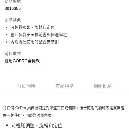
商品編號
華南商業銀行
彰化商業銀行
合作金庫商業銀行
第一商業銀行
8916355
超商取貨付款
上海商業儲蓄銀行
台北富邦商業銀行
華南商業銀行
彰化商業銀行
國泰世華商業銀行
兆豐國際商業銀行
LINE Pay
上海商業儲蓄銀行
台北富邦商業銀行
商品特色
臺灣中小企業銀行
台中商業銀行
國泰世華商業銀行
兆豐國際商業銀行
可輕鬆調整、旋轉和定位
匯豐（台灣）商業銀行
華泰商業銀行
Apple Pay
臺灣中小企業銀行
台中商業銀行
靈活多變安全帽前置與側邊固定
聯邦商業銀行
遠東國際商業銀行
匯豐（台灣）商業銀行
華泰商業銀行
街口支付
元大商業銀行
永豐商業銀行
內附方便使用的整合安裝扣
聯邦商業銀行
遠東國際商業銀行
玉山商業銀行
星展（台灣）商業銀行
元大商業銀行
永豐商業銀行
悠遊付
台新國際商業銀行
中國信託商業銀行
銷售重點
玉山商業銀行
星展（台灣）商業銀行
台灣樂天信用卡公司
適用GOPRO全機款
台新國際商業銀行
中國信託商業銀行
全盈+PAY
台灣樂天信用卡公司
運送方式
全家取貨付款
詳細說明
商品規格
相關推薦
每筆NT$60，滿NT$599(含以上)免運費
付款後全家取貨
將任何 GoPro 攝像機固定到頭盔正面或側面。結合隨附的旋轉固定支架組
每筆NT$60，滿NT$599(含以上)免運費
件一起使用，可輕鬆調整角度。
7-11取貨付款
可輕鬆調整、旋轉和定位